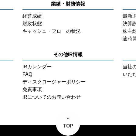
業績・財務情報
経営成績
最新I
財政状態
決算
キャッシュ・フローの状況
株主
適時
その他IR情報
IRカレンダー
当社
FAQ
いた
ディスクロージャーポリシー
免責事項
IRについてのお問い合わせ
TOP