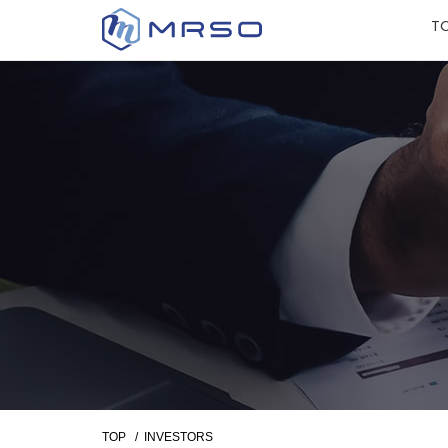
T
TOP
/ INVESTORS