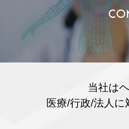
CO
当社は
医療/行政/法人