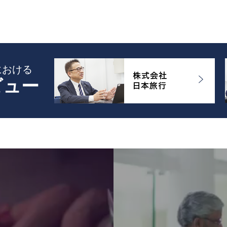
における
ビュー