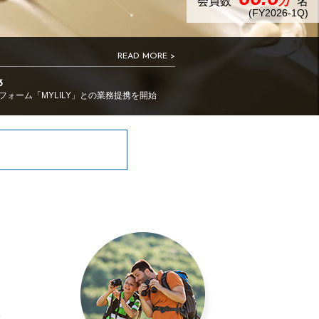
会員数
万
名
(FY2026-1Q)
READ MORE >
3
ォーム「MYLILY」との業務提携を開始